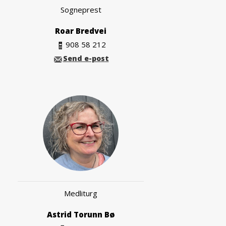
Sogneprest
Roar Bredvei
908 58 212
Send e-post
Medliturg
Astrid Torunn Bø