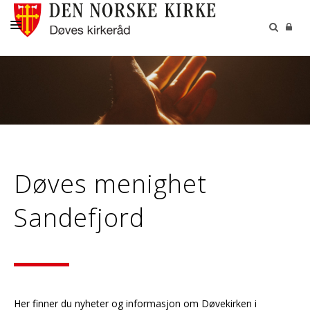
OM DØVEKIRKEN
MENIGHETENE
HVA SKJER I KIRKEN?
RESSURSER
Døves menighet
KONTAKT
KIRKELIGE HANDLINGER
Sandefjord
Her finner du nyheter og informasjon om Døvekirken i