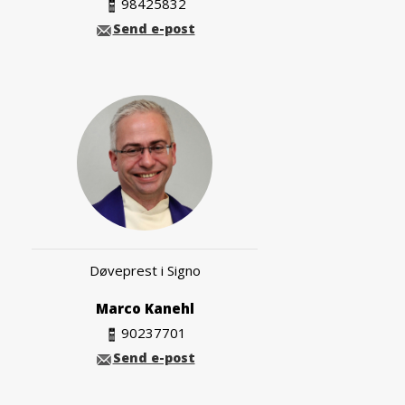
98425832
Send e-post
Døveprest i Signo
Marco Kanehl
90237701
Send e-post