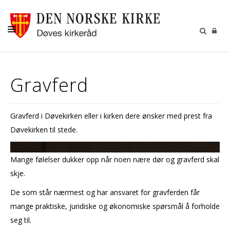
OM DØVEKIRKEN
Gravferd
MENIGHETENE
HVA SKJER I KIRKEN?
Gravferd i Døvekirken eller i kirken dere ønsker med prest fra
RESSURSER
Døvekirken til stede.
KONTAKT
Mange følelser dukker opp når noen nære dør og gravferd skal
KIRKELIGE HANDLINGER
skje.
De som står nærmest og har ansvaret for gravferden får
mange praktiske, juridiske og økonomiske spørsmål å forholde
seg til.