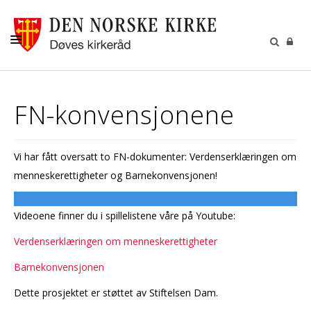
OM DØVEKIRKEN
FN-konvensjonene
MENIGHETENE
HVA SKJER I KIRKEN?
Vi har fått oversatt to FN-dokumenter: Verdenserklæringen om
RESSURSER
menneskerettigheter og Barnekonvensjonen!
KONTAKT
Videoene finner du i spillelistene våre på Youtube:
KIRKELIGE HANDLINGER
Verdenserklæringen om menneskerettigheter
Barnekonvensjonen
Dette prosjektet er støttet av Stiftelsen Dam.